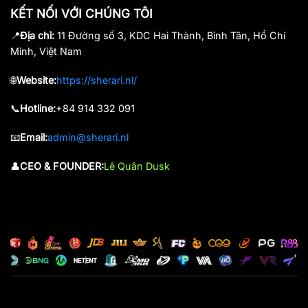
KẾT NỐI VỚI CHÚNG TÔI
Qua thời gian dài hoạt động và nỗ lực không ngừng, hiện
📍
Địa chỉ:
11 Đường số 3, KDC Hai Thành, Bình Tân, Hồ Chí
tại
789Win com
đã mở rộng quy mô hoạt động trên toàn
Minh, Việt Nam
thế giới, trở thành điểm đến quen thuộc của hàng triệu
bet thủ Việt Nam và quốc tế. Mỗi sản phẩm của
789Win
🌐
Website:
https://sherari.nl/
đều được đầu tư kỹ lưỡng về giao diện, luật chơi và trải
nghiệm, mang lại cho người chơi không gian cá cược hiện
📞
Hotline:
+84 914 332 091
đại, công bằng và thu hút.
📧
Email:
admin@sherari.nl
Các thành tích ấn tượng mà 789Win đã đạt được
👤
CEO & FOUNDER:
Lê Quân Dusk
Nhà cái 789Win
đã chứng minh được năng lực và vị thế
của mình trên thị trường cá cược đổi thưởng nhờ hàng
loạt thành tích nổi bật như:
Năm 2023 – 2024:
Được vinh danh trong top 5 nhà cái
có hoạt động cá cược uy tín và chất lượng cao.
Năm 2025:
Gia tăng hơn 90% thành viên trung thành,
trở thành nhà cái có lượng khách hàng trung thành
cao nhất.