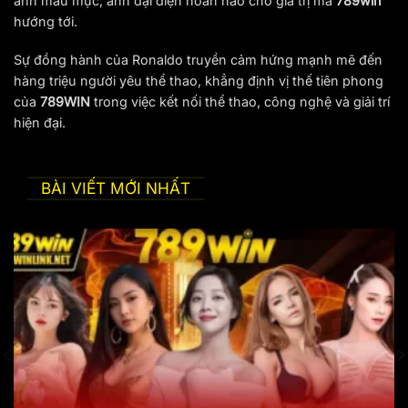
ảnh mẫu mực, anh đại diện hoàn hảo cho giá trị mà
789win
nguy cơ lộ thông tin cá nhân. Ngoài ra, việc truy cập tại
hướng tới.
link chính thức cũng giúp người chơi an tâm và bảo mật
hơn. Tránh tìm kiếm
789Win
trên Google hoặc truy cập
Sự đồng hành của Ronaldo truyền cảm hứng mạnh mẽ đến
các website không rõ nguồn gốc để đảm bảo an toàn
hàng triệu người yêu thể thao, khẳng định vị thế tiên phong
tuyệt đối.
của
789WIN
trong việc kết nối thể thao, công nghệ và giải trí
hiện đại.
BÀI VIẾT MỚI NHẤT
Link vào đăng ký đăng nhập chính thức 2026 không chặn