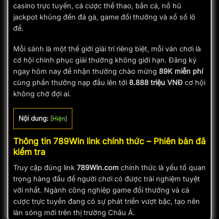
casino trực tuyến, cá cược thể thao, bắn cá, nổ hũ
jackpot khủng đến đá gà, game đổi thưởng và xổ số lô
đề.
Mỗi sảnh là một thế giới giải trí riêng biệt, mỗi ván chơi là
cơ hội chinh phục giải thưởng không giới hạn. Đăng ký
ngay hôm nay để nhận thưởng chào mừng
89K miễn phí
cùng phần thưởng nạp đầu lên tới
8.888 triệu VNĐ
cơ hội
không chờ đợi ai.
Nội dung:
[
Hiện
]
Thông tin 789Win link chính thức – Phiên bản đã
kiểm tra
Truy cập đúng link
789Win.com
chính thức là yếu tố quan
trọng hàng đầu để người chơi có được trải nghiệm tuyệt
vời nhất. Ngành công nghiệp game đổi thưởng và cá
cược trực tuyến đang có sự phát triển vượt bậc, tạo nên
làn sóng mới trên thị trường Châu Á.