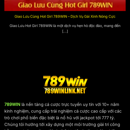
Yêu cầu cấu hình tối thiểu để truy cập 789Win –
Cập nhật mới
Giao Lưu Cùng Hot Girl 789WIN – Dịch Vụ Gái Xinh Nóng Cực
Để sử dụng ứng dụng nhà cái và có trải nghiệm chơi
Giao Lưu Hot Girl 789WIN là một dịch vụ hẹn hò độc đáo, mang đến
[...]
game tốt nhất với những tính năng hấp dẫn, thiết bị của
người chơi cần đáp ứng một số yêu cầu cơ bản như sau:
Hệ điều hành:
iOS phiên bản mới hoặc tối thiểu
Android 5.0
Kết nối mạng:
Internet ổn định để tải ứng dụng và cập
nhật phiên bản mới
Dung lượng lưu trữ:
Đảm bảo thiết bị có đủ bộ nhớ để
cài đặt và lưu trữ dữ liệu ứng dụng
Cấu hình thiết bị:
RAM tối thiểu 2G, bộ vi xử lý đa nhân
789WIN
là nền tảng cá cược trực tuyến uy tín với 10+ năm
để ứng dụng hoạt động ổn định và mượt mà nhất
kinh nghiệm, cung cấp trải nghiệm cá cược cao cấp với các
789Win là nền tảng giải trí lý tưởng cho người
trò chơi phổ biến đặc biệt là nổ hũ với jackpot tới 777 tỷ.
yêu cá độ
Chúng tôi hướng tới xây dựng một môi trường giải trí công